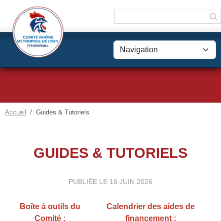
Panneau de gestion des cookies
Accueil
Guides & Tutoriels
GUIDES & TUTORIELS
PUBLIÉE LE
16 JUIN 2026
Boîte à outils du
Calendrier des aides de
Comité :
financement :